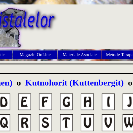
Omite meniul
tic
Magazin OnLine
Materiale Asociate
Metode Terape
▼
en)
o
Kutnohorit (Kuttenbergit)