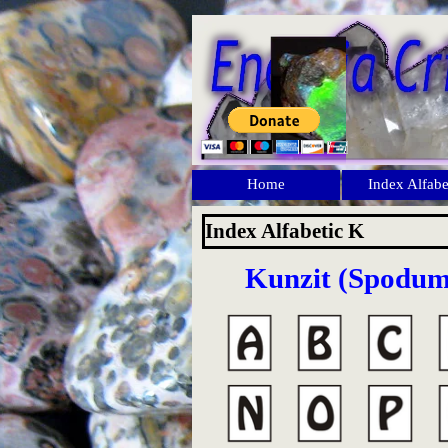
Du-te la conținut
Home
Index Alfabe
Index Alfabetic K
Kunzit (Spodum