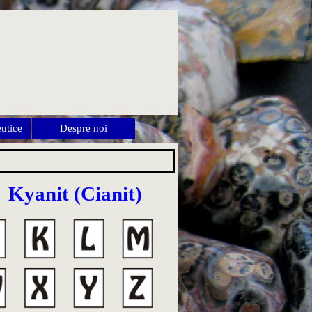
utice
Despre noi
▼
▼
o
Kyanit (Cianit)