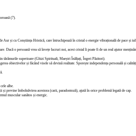
oroană (7).
e Aur și cu Conștiința Hristică, care întruchipează în cristal o energie vibrațională de pace și iub
e. Dacă o persoană vrea să învețe lucruri noi, acest cristal îi poate fi de un real ajutor menținând 
n tărâmurile superioare (Ghizi Spirituali, Maeștri Înălțați, Îngeri Păzitori).
gerea obiectivelor și făcând visele să devină realitate. Sporește independența personală și calităț
ă.
 cele albe.
ții și previne îmbolnăvirea acestora (carii, paradontoză), ajută în orice problemă legată de cap.
stemul muscular sanătos și energic.