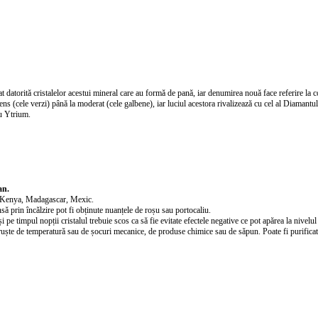
torită cristalelor acestui mineral care au formă de pană, iar denumirea nouă face referire la co
 (cele verzi) până la moderat (cele galbene), iar luciul acestora rivalizează cu cel al Diamantului. 
au Ytrium.
an.
a, Kenya, Madagascar, Mexic.
ă prin încălzire pot fi obținute nuanțele de roșu sau portocaliu.
 pe timpul nopții cristalul trebuie scos ca să fie evitate efectele negative ce pot apărea la nivelul 
ii bruște de temperatură sau de șocuri mecanice, de produse chimice sau de săpun. Poate fi purific