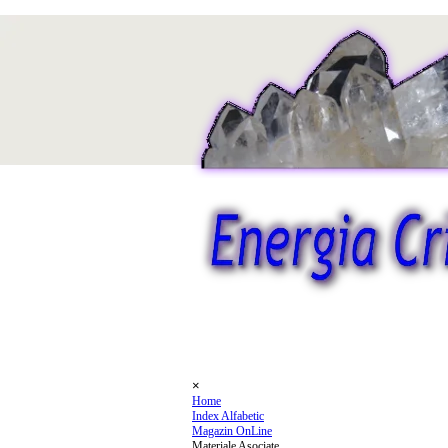
Du-te la conținut
Omite meniul
×
Home
Index Alfabetic
Magazin OnLine
Materiale Asociate
▼