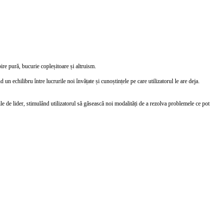
ire pură, bucurie copleșitoare și altruism.
un echilibru între lucrurile noi învățate și cunoștințele pe care utilizatorul le are deja.
ile de lider, stimulând utilizatorul să găsească noi modalități de a rezolva problemele ce pot