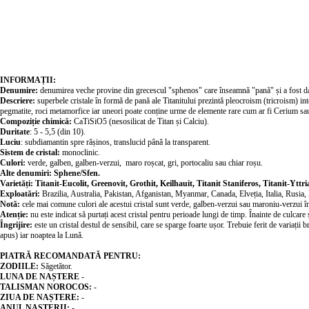
INFORMAȚII:
Denumire:
denumirea veche provine din grecescul "sphenos" care înseamnă "pană" și a fost dat da
Descriere:
superbele cristale în formă de pană ale Titanitului prezintă pleocroism (tricroism) intens
pegmatite, roci metamorfice iar uneori poate conține urme de elemente rare cum ar fi Cerium s
Compoziție chimică:
CaTiSiO5 (nesosilicat de Titan și Calciu).
Duritate
: 5 - 5,5 (din 10).
Luciu
: subdiamantin spre rășinos, translucid până la transparent.
Sistem de cristal:
monoclinic.
Culori:
verde, galben, galben-verzui, maro roșcat, gri, portocaliu sau chiar roșu.
Alte denumiri: Sphene/Sfen.
Varietăți: Titanit-Eucolit, Greenovit, Grothit, Keilhauit, Titanit Staniferos, Titanit-Yttri
Exploatări:
Brazilia, Australia, Pakistan, Afganistan, Myanmar, Canada, Elveția, Italia, Rusi
Notă:
cele mai comune culori ale acestui cristal sunt verde, galben-verzui sau maroniu-verzui îns
Atenție:
nu este indicat să purtați acest cristal pentru perioade lungi de timp. Înainte de culcare și
Îngrijire:
este un cristal destul de sensibil, care se sparge foarte ușor. Trebuie ferit de variaț
apus) iar noaptea la Lună.
PIATRĂ RECOMANDATĂ PENTRU:
ZODIILE:
Săgetător.
LUNA DE NAȘTERE
-
TALISMAN NOROCOS:
-
ZIUA DE NAȘTERE:
-
ANUL NAȘTERII:
-