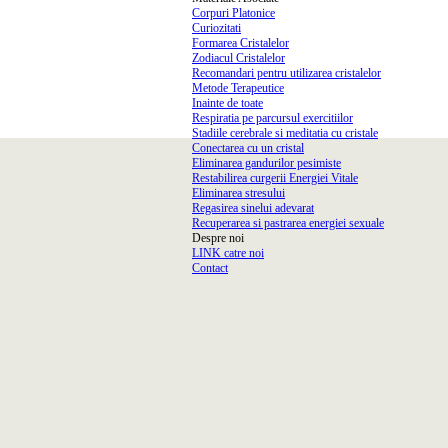
Corpuri Platonice
Curiozitati
Formarea Cristalelor
Zodiacul Cristalelor
Recomandari pentru utilizarea cristalelor
Metode Terapeutice
▼
Inainte de toate
Respiratia pe parcursul exercitiilor
Stadiile cerebrale si meditatia cu cristale
Conectarea cu un cristal
Eliminarea gandurilor pesimiste
Restabilirea curgerii Energiei Vitale
Eliminarea stresului
Regasirea sinelui adevarat
Recuperarea si pastrarea energiei sexuale
Despre noi
▼
LINK catre noi
Contact