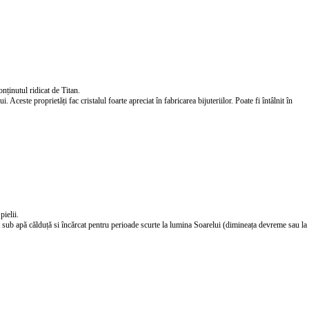
nținutul ridicat de Titan.
Aceste proprietăți fac cristalul foarte apreciat în fabricarea bijuteriilor. Poate fi întâlnit în
pielii.
at sub apă călduță si încărcat pentru perioade scurte la lumina Soarelui (dimineața devreme sau la