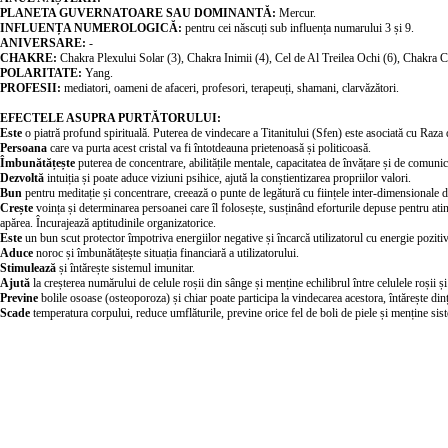
PLANETA GUVERNATOARE SAU DOMINANTĂ:
Mercur.
INFLUENȚA NUMEROLOGICĂ:
pentru cei născuți sub influența numarului 3 și 9.
ANIVERSARE:
-
CHAKRE:
Chakra Plexului Solar (3), Chakra Inimii (4), Cel de Al Treilea Ochi (6), Chakra C
POLARITATE:
Yang.
PROFESII:
mediatori, oameni de afaceri, profesori, terapeuți, shamani, clarvăzători.
EFECTELE ASUPRA PURTĂTORULUI:
Este
o piatră profund spirituală. Puterea de vindecare a Titanitului (Sfen) este asociată cu Raza d
Persoana
care va purta acest cristal va fi întotdeauna prietenoasă și politicoasă.
Îmbunătățește
puterea de concentrare, abilitățile mentale, capacitatea de învățare și de comunicar
Dezvoltă
intuiția și poate aduce viziuni psihice, ajută la conștientizarea propriilor valori.
Bun
pentru meditație și concentrare, creează o punte de legătură cu ființele inter-dimensionale di
Crește
voința și determinarea persoanei care îl folosește, susținând eforturile depuse pentru atin
apărea. Încurajează aptitudinile organizatorice.
Este
un bun scut protector împotriva energiilor negative și încarcă utilizatorul cu energie pozitiv
Aduce
noroc și îmbunătățește situația financiară a utilizatorului.
Stimulează
și întărește sistemul imunitar.
Ajută
la creșterea numărului de celule roșii din sânge și menține echilibrul între celulele roșii și
Previne
bolile osoase (osteoporoza) și chiar poate participa la vindecarea acestora, întărește din
Scade
temperatura corpului, reduce umflăturile, previne orice fel de boli de piele și menține si