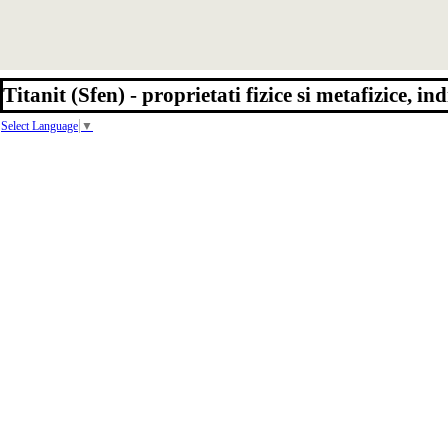
Titanit (Sfen) - proprietati fizice si metafizice, in
Select Language
▼