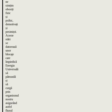
ne
simțim
obosiți
fizic
și
psihic,
demotivați
și
pesimiști.
Aceste
stări
se
datorează
unor
blocaje
care
împiedică
Energia
Universală
să
pătrundă
și
să
curgă
prin
organismul
nostru
asigurând
astfel
fluxul