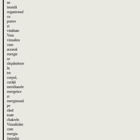
ne
inundă
organismul
cu
putere
și
vitalitate.
Vom
vizualiza
cum
această
energie
se
răspândește
în
tot
corpul,
curăță
meridianele
energetice
și
energizează
pe
rând
toate
chakrele.
Vizualizăm
cum
energia
Jaspului