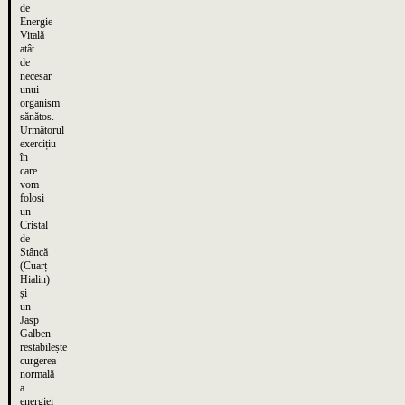
de
Energie
Vitală
atât
de
necesar
unui
organism
sănătos.
Următorul
exercițiu
în
care
vom
folosi
un
Cristal
de
Stâncă
(Cuarț
Hialin)
și
un
Jasp
Galben
restabilește
curgerea
normală
a
energiei