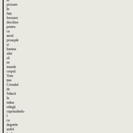
în
picioare
în
fața
ferestrei
deschise
pentru
ca
aerul
proaspăt
și
lumina
zilei
să
ne
inunde
corpul.
Vom
ține
Cristalul
de
Stâncă
în
mâna
stângă
cuprinzându-
l
cu
degetele
astfel