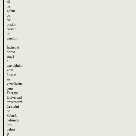
să
ne
golim
pe
cât
posibil
creierul
de
gânduri.
Încheind
prima
etapă
a
exercițiului
vom
începe
să
vizualizăm
cum
Energia
Universală
traversează
Cristalul
de
Stâncă,
pătrunde
prin
palmă
și