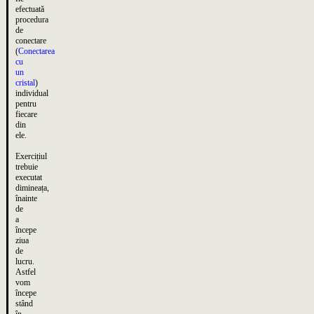
efectuată
procedura
de
conectare
(
Conectarea
cu
un
cristal
)
individual
pentru
fiecare
din
ele.
Exercițiul
trebuie
executat
dimineața,
înainte
de
a
începe
ziua
de
lucru.
Astfel
vom
începe
stând