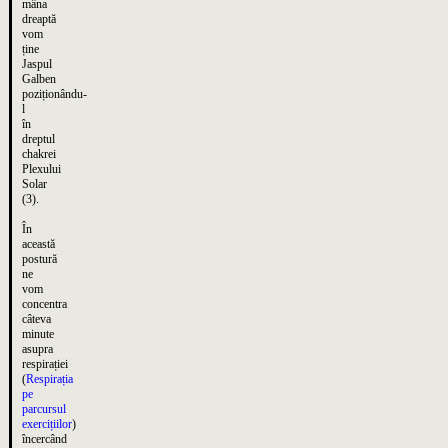
mâna
dreaptă
vom
ține
Jaspul
Galben
poziționându-
l
în
dreptul
chakrei
Plexului
Solar
(3).
În
această
postură
ne
vom
concentra
câteva
minute
asupra
respirației
(
Respirația
pe
parcursul
exercițiilor
)
încercând