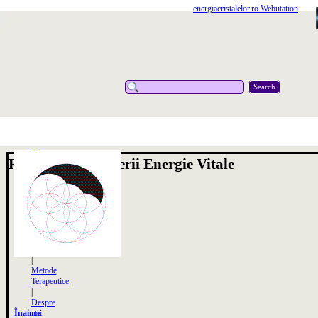
energiacristalelor.ro Webutation
Search
Home
Restabilirea curgerii Energie Vitale
|
Index
Alfabetic
|
Magazin
OnLine
|
Materiale
Asociate
|
Metode
Terapeutice
|
Despre
Înainte
noi