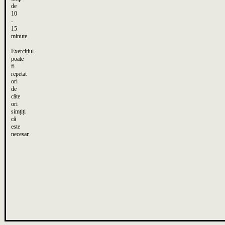
de
10
-
15
minute.
Exercițiul
poate
fi
repetat
ori
de
câte
ori
simțiți
că
este
necesar.