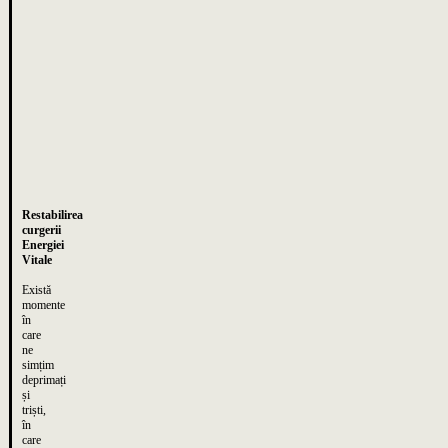
Restabilirea
curgerii
Energiei
Vitale
Există
momente
în
care
ne
simțim
deprimați
și
triști,
în
care