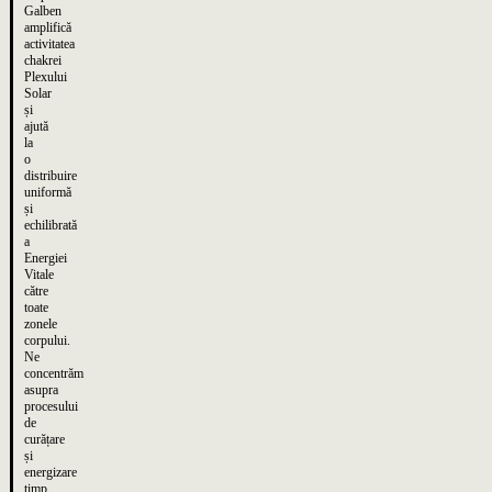
Galben
amplifică
activitatea
chakrei
Plexului
Solar
și
ajută
la
o
distribuire
uniformă
și
echilibrată
a
Energiei
Vitale
către
toate
zonele
corpului.
Ne
concentrăm
asupra
procesului
de
curățare
și
energizare
timp