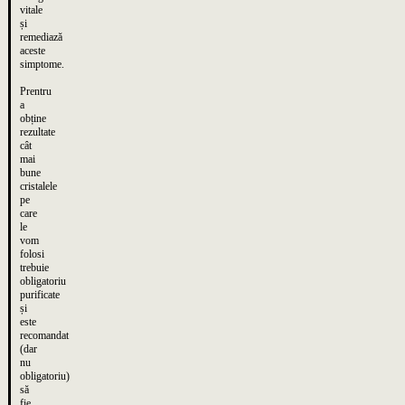
vitale
și
remediază
aceste
simptome.
Prentru
a
obține
rezultate
cât
mai
bune
cristalele
pe
care
le
vom
folosi
trebuie
obligatoriu
purificate
și
este
recomandat
(dar
nu
obligatoriu)
să
fie